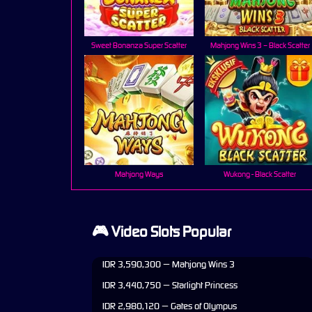
Sweet Bonanza Super Scatter
Mahjong Wins 3 – Black Scatter
Mahjong Ways
Wukong - Black Scatter
🎮 Video Slots Popular
IDR 3,590,300 — Mahjong Wins 3
IDR 3,440,750 — Starlight Princess
IDR 2,980,120 — Gates of Olympus