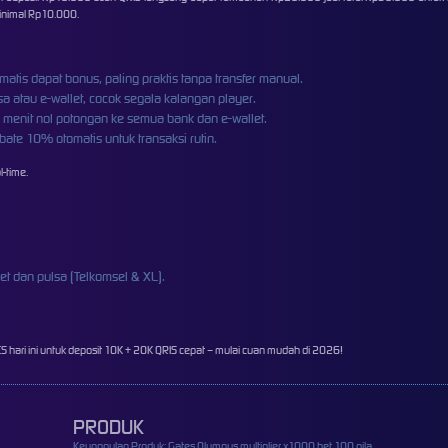
minimal Rp10.000.
atis dapat bonus, paling praktis tanpa transfer manual.
a atau e-wallet, cocok segala kalangan player.
enit nol potongan ke semua bank dan e-wallet.
ate 10% otomatis untuk transaksi rutin.
-time.
et dan pulsa (Telkomsel & XL).
S hari ini untuk deposit 10K + 20K QRIS cepat – mulai cuan mudah di 2026!
PRODUK
Keunggulan Produk: Gates Olympus multiplier x1000 bet 100 gila,