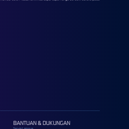
BANTUAN & DUKUNGAN
Servis Lainnya