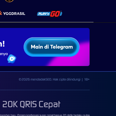
©2026 mendadakSEO. Hak cipta dilindungi | 18+
+ 20K QRIS Cepat
ember baru. Proses konfirmasi super cepat hanya 20 detik berlaku pulsa