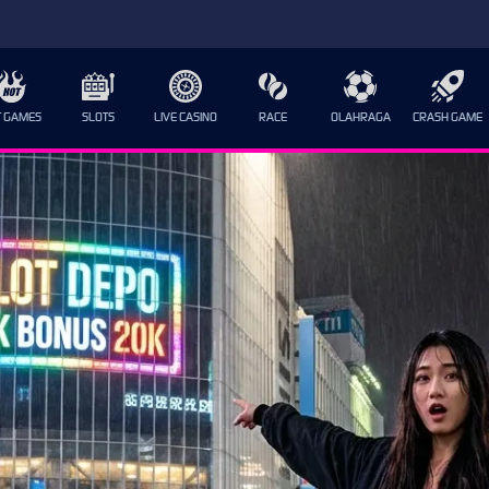
T GAMES
SLOTS
LIVE CASINO
RACE
OLAHRAGA
CRASH GAME