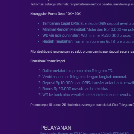
Telkomsel sebagai alternatif, tanpa batasan metode pembayaran lainnya 
Keunggulan Promo Depo 10K + 20K
Tambahan Cepat QRIS:
Scan kode QRIS deposit awal otom
Minimal Rendah Fleksibel:
Mulai dari Rp10.000 via puls
WD via apa pun Instan:
WD minimal Rp50.000 proses 1 m
Hadiah Tambahan:
Turnamen bulanan Rp18 juta plus reb
Fitur dashboard lengkap pantau saldo promo dan riwayat deposit secara real
Cara Klaim Promo Simpel
Daftar melalui link promo atau Telegram CS.
Verifikasi nomor Telegram dengan langkah minimal.
Deposit Rp10.000 scan QRIS, transfer antar bank, e-wall
Bonus Rp20.000 masuk saldo seketika.
WD ke bank atau e-wallet setelah ketentuan terpenuhi.
Promo depo 10 bonus 20 ribu terbatas dengan kuota ketat. Chat Telegram C
PELAYANAN
Keunggulan Pelayanan: CS 24 jam respons 30 detik, WD kilat 90