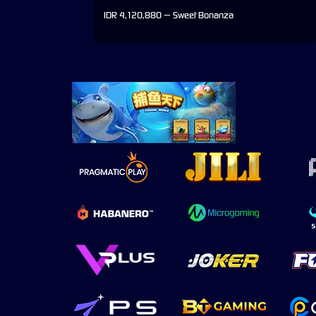
IDR 4,120,880 — Sweet Bonanza