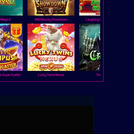
 Ways 2
Wild Bounty Showdown
Laughing Buddha Nexus
s Super Scatter
Lucky Twins Nexus
The Crypt