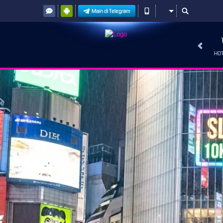
Main di Telegram
HO