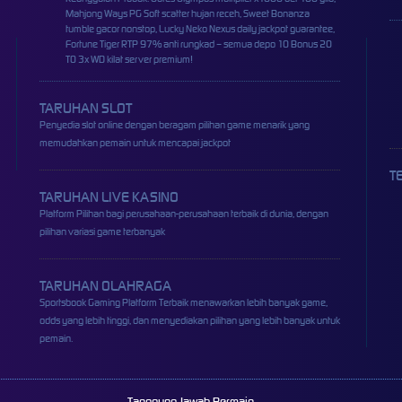
Mahjong Ways PG Soft scatter hujan receh, Sweet Bonanza
tumble gacor nonstop, Lucky Neko Nexus daily jackpot guarantee,
Fortune Tiger RTP 97% anti rungkad – semua depo 10 Bonus 20
TO 3x WD kilat server premium!
TARUHAN SLOT
Penyedia slot online dengan beragam pilihan game menarik yang
memudahkan pemain untuk mencapai jackpot
T
TARUHAN LIVE KASINO
Platform Pilihan bagi perusahaan-perusahaan terbaik di dunia, dengan
pilihan variasi game terbanyak
TARUHAN OLAHRAGA
Sportsbook Gaming Platform Terbaik menawarkan lebih banyak game,
odds yang lebih tinggi, dan menyediakan pilihan yang lebih banyak untuk
pemain.
Tanggung Jawab Bermain